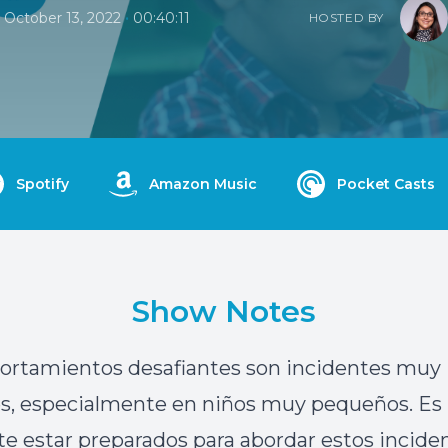
•
October 13, 2022
00:40:11
HOSTED BY
Spotify
Amazon Music
Pocket Casts
Show Notes
ortamientos desafiantes son incidentes muy
s, especialmente en niños muy pequeños. Es
e estar preparados para abordar estos inciden