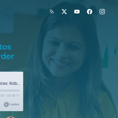
tos
rder
Respondiendo a Comportamientos Desafiantes: Rabietas, Crisis, Morder
:00
/
00:40:11