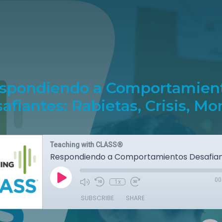
spondiendo a Comportamien
afiantes: Rabietas, Crisis, Mo
Teaching with CLASS®
00
1x
SUBSCRIBE
SHARE