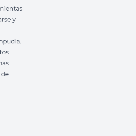
amientas
arse y
mpudia.
tos
nas
 de