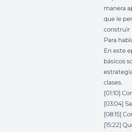
manera ap
que le pe
construir
Para habl
En este e
básicos s
estrategi
clases.
[01:10] C
[03:04] S
[08:15] C
[15:22] Q