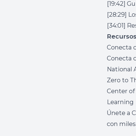
[19:42] G
[28:29] L
[34:01] R
Recurso
Conecta 
Conecta 
National 
Zero to 
Center of
Learnin
Únete a
C
con miles