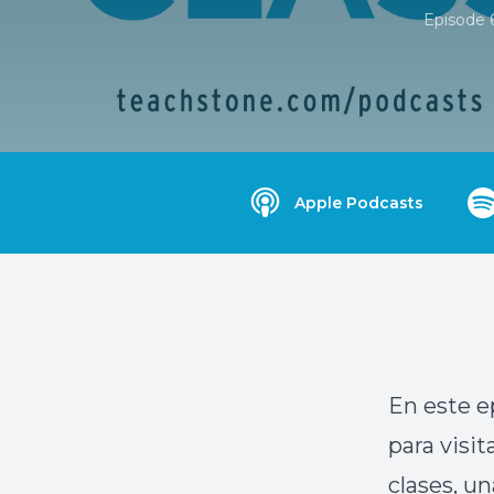
Episode 
Apple Podcasts
En este e
para visit
clases, un