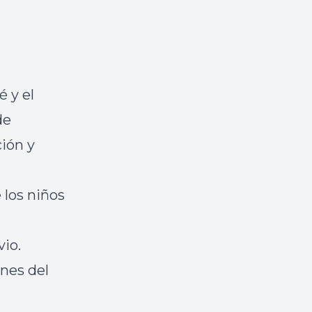
é y el
de
ión y
 los niños
vio.
ones del