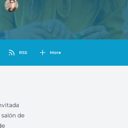
RSS
More
nvitada
l salón de
de