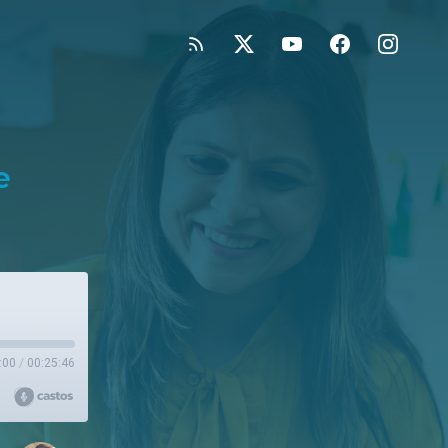
e
:00
/
00:25:46