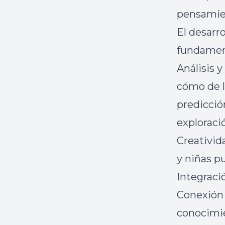
pensamie
El desarr
fundamen
Análisis 
cómo de l
predicció
exploraci
Creativid
y niñas p
Integraci
Conexión 
conocimie