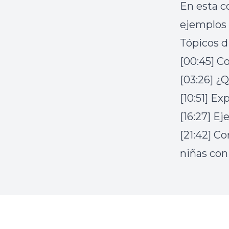
En esta c
ejemplos 
Tópicos d
[00:45] C
[03:26] ¿
[10:51] E
[16:27] E
[21:42] Co
niñas con