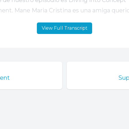
View Full Transcript
ment
Sup