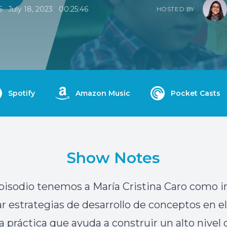
•
•
6
July 18, 2023
00:25:46
HOSTED BY
Spotify
Amazon Music
Pocket Casts
Show Notes
pisodio tenemos a María Cristina Caro como i
ar estrategias de desarrollo de conceptos en e
a práctica que ayuda a construir un alto nivel 